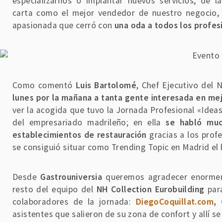
especializarnos o implantar nuevos servicios, de 
carta como el mejor vendedor de nuestro negocio, 
apasionada que cerró con
una oda a todos los profes
Como comentó
Luis Bartolomé
, Chef Ejecutivo del 
lunes por la mañana a tanta gente interesada en mej
ver la acogida que tuvo la Jornada Profesional «Idea
del empresariado madrileño; en ella
se habló muc
establecimientos de restauración
gracias a los prof
se consiguió situar como Trending Topic en Madrid el
Desde
Gastrouniversia
queremos agradecer enormeme
resto del equipo del
NH Collection Eurobuilding
para
colaboradores de la jornada:
DiegoCoquillat.com
,
asistentes que salieron de su zona de confort y allí s