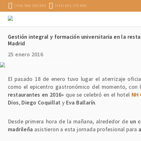
(+34) 966 305 665
(+34) 601 275 690
Gestión integral y formación universitaria en la rest
Madrid
25 enero 2016
El pasado 18 de enero tuvo lugar el aterrizaje ofici
como el epicentro gastronómico del momento, con 
restaurantes en 2016»
que se celebró en el hotel
NH 
Dios
,
Diego Coquillat
y
Eva Ballarín
.
Desde primera hora de la mañana, alrededor de
un c
madrileña
asistieron a esta jornada profesional para