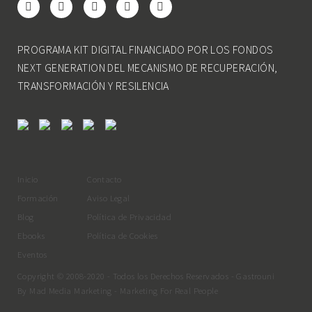
PROGRAMA KIT DIGITAL FINANCIADO POR LOS FONDOS
NEXT GENERATION DEL MECANISMO DE RECUPERACIÓN,
TRANSFORMACIÓN Y RESILENCIA
Inicio
Contacto
Formación
Aviso Legal
Blog
Política de Privacidad
Ebooks
Política de Cookies
Eventos
Copyright © 2008-2020 - Todos los Derechos Reservados - Gastrouni
By
Mad Media Marketing
- Marketing For Real People