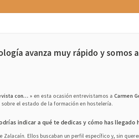
ología avanza muy rápido y somos a
evista con… »
en esta ocasión entrevistamos a
Carmen G
n sobre el estado de la formación en hostelería.
drías indicar a qué te dedicas y cómo has llegado 
 Zalacaín. Ellos buscaban un perfil específico y, sin quere