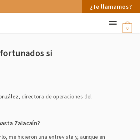
¿Te llamamos?
0
fortunados si
onzález
, directora de operaciones del
hasta Zalacaín?
rlo, me hicieron una entrevista y, aunque en