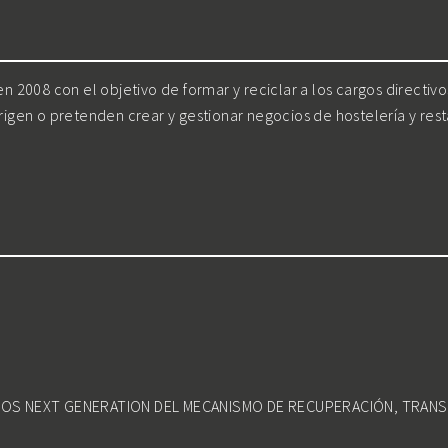
 2008 con el objetivo de formar y reciclar a los cargos directiv
irigen o pretenden crear y gestionar negocios de hostelería y res
DOS NEXT GENERATION DEL MECANISMO DE RECUPERACIÓN, TRANS