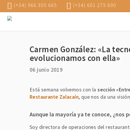
(+34) 966 305 665
(+34) 601 275 690
Carmen González: «La tecn
evolucionamos con ella»
06 junio 2019
Está semana volvemos con la
sección «Entr
Restaurante Zalacaín
, que nos da una visió
Aunque la mayoría ya te conoce, ¿nos po
Soy directora de operaciones del restaurante