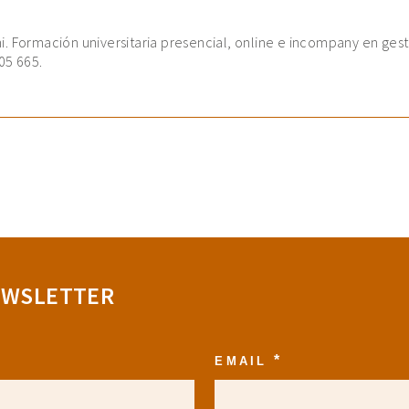
. Formación universitaria presencial, online e incompany en gest
05 665.
EWSLETTER
*
EMAIL