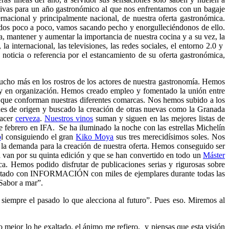
itivas para un año gastronómico al que nos enfrentamos con un bagaje
rnacional y principalmente nacional, de nuestra oferta gastronómica.
todos poco a poco, vamos sacando pecho y enorgulleciéndonos de ello.
, mantener y aumentar la importancia de nuestra cocina y a su vez, la
 internacional, las televisiones, las redes sociales, el entorno 2.0 y
noticia o referencia por el estancamiento de su oferta gastronómica,
mucho más en los rostros de los actores de nuestra gastronomía. Hemos
 y en organización. Hemos creado empleo y fomentado la unión entre
 que conforman nuestras diferentes comarcas. Nos hemos subido a los
es de origen y buscado la creación de otras nuevas como la Granada
hacer
cerveza
.
Nuestros vinos
suman y siguen en las mejores listas de
 febrero en IFA. Se ha iluminado la noche con las estrellas Michelín
o
l consiguiendo el gran
Kiko Moya
sus tres merecidísimos soles. Nos
 la demanda para la creación de nuestra oferta. Hemos conseguido ser
ya van por su quinta edición y que se han convertido en todo un
Máster
a. Hemos podido disfrutar de publicaciones serias y rigurosas sobre
 editado con INFORMACIÓN con miles de ejemplares durante todas las
Sabor a mar”.
 siempre el pasado lo que alecciona al futuro”. Pues eso. Miremos al
lo mejor lo he exaltado, el ánimo me refiero, y piensas que esta visión