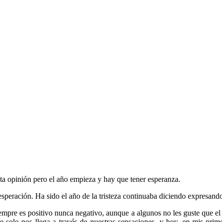
sta opinión pero el año empieza y hay que tener esperanza.
speración. Ha sido el año de la tristeza continuaba diciendo expresand
iempre es positivo nunca negativo, aunque a algunos no les guste que e
ue solo nos llega a través de nuestras sensaciones, y hoy, en mis prim