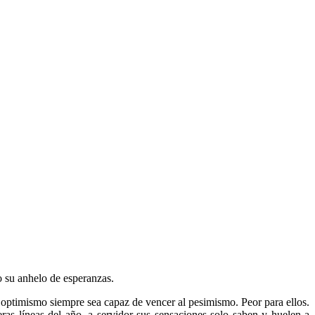
o su anhelo de esperanzas.
l optimismo siempre sea capaz de vencer al pesimismo. Peor para ellos.
eras líneas del año, a servidor sus sensaciones solo saben y huelen a