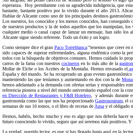
esperanza. Hoy permítanme con su agradecida indulgencia, que esta r
bastante, bastante positivo por lo vivido durante el año 2013. Alic
Hablar de Alicante como uno de los principales destinos gastronómic
Los nuestros, los conocidos y los menos conocidos, han conseguido co
de nuestros productos y la de todos aquellos que los manipulan, los v
cualquier medio o canal capaz de lanzar un mensaje, han sido los al
Alicante sigue siendo referente. Todo un éxito y un logro.
Como siempre dice el gran
Paco Torreblanca
:”tenemos que creer en n
sido capaces de superar enfermedades, alguna endémica como la pen
todos con la búsqueda de objetivos comunes. Hemos cuidado lo propi
carros de la fama con nuestros
cocineros
en lo más alto de la
gastro
Mollar de Elche o los Aceites de la Montaña. Hemos envasado el
ag
España y del mundo. Se ha recuperado un gran evento gastronómico 
manteniendo las que teníamos y aumentando en dos con la de
Monas
hemos adelantado a la demanda con ofertas serias y responsables rom
referencia pionera a nivel del mundo universitario español con la con
en Dirección de Restaurantes y F&B Hotelero
, y además durante es
gastronomía como las que nos ha proporcionado
Gastronostrum
, el 
semanas de sus 16 tomos, o el libro de recetas de
Apsa
y el obligado m
Hemos, habéis, hecho mucho y eso es algo que nos debería hacer sent
futuro conociendo lo vivido, seguro que así seremos más positivos. Y 
La verdad, querido lector, es que si has llegado hasta aquí en la lect