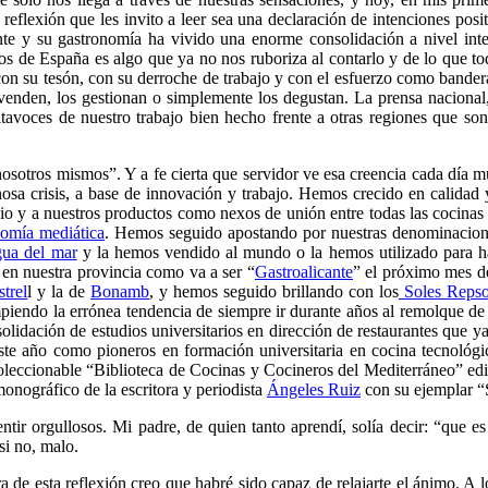
eflexión que les invito a leer sea una declaración de intenciones pos
ante y su gastronomía ha vivido una enorme consolidación a nivel inte
os de España es algo que ya no nos ruboriza al contarlo y de lo que 
n su tesón, con su derroche de trabajo y con el esfuerzo como bandera
enden, los gestionan o simplemente los degustan. La prensa nacional, la
tavoces de nuestro trabajo bien hecho frente a otras regiones que son 
osotros mismos”. Y a fe cierta que servidor ve esa creencia cada día 
osa crisis, a base de innovación y trabajo. Hemos crecido en calidad
o y a nuestros productos como nexos de unión entre todas las cocinas
nomía mediática
. Hemos seguido apostando por nuestras denominacion
ua del mar
y la hemos vendido al mundo o la hemos utilizado para 
en nuestra provincia como va a ser “
Gastroalicante
” el próximo mes de
trel
l y la de
Bonamb
, y hemos seguido brillando con los
Soles Reps
piendo la errónea tendencia de siempre ir durante años al remolque de
solidación de estudios universitarios en dirección de restaurantes que 
te año como pioneros en formación universitaria en cocina tecnológic
coleccionable “Biblioteca de Cocinas y Cocineros del Mediterráneo”
onográfico de la escritora y periodista
Ángeles Ruiz
con su ejemplar “
ir orgullosos. Mi padre, de quien tanto aprendí, solía decir: “que es
si no, malo.
ura de esta reflexión creo que habré sido capaz de relajarte el ánimo. A 