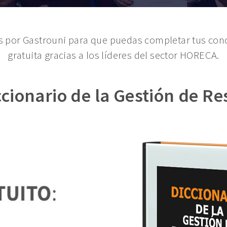
s por Gastrouni para que puedas completar tus co
gratuita gracias a los líderes del sector HORECA.
cionario de la Gestión de R