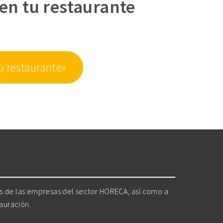
en tu restaurante
u restaurante»
os de las empresas del sector HORECA, así como a
tauración.