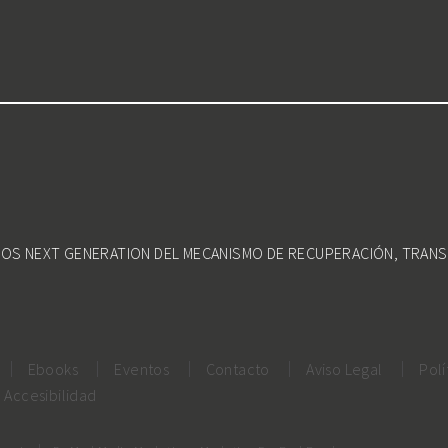
DOS NEXT GENERATION DEL MECANISMO DE RECUPERACIÓN, TRANS
Ebooks
Eventos
Contacto
Aviso Legal
Polí
Accesibilidad