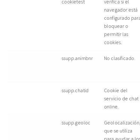
cookietest
verifica si el
navegador está
configurado par
bloquear o
permitir las
cookies.
ssupp.animbnr
No clasificado.
ssupp.chatid
Cookie del
servicio de chat
online.
ssupp.geoloc
Geolocalización
que se utiliza
para ayudar a lo