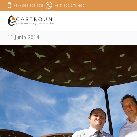
(+34) 966 305 665
(+34) 601 275 690
Máster-class de Kiko Moya y Alberto Redrado en el 
11 junio 2014