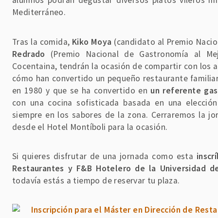
alumnos podrán degustar diversos platos vileros mie
Mediterráneo.
Tras la comida,
Kiko Moya
(candidato al Premio Nacio
Redrado
(Premio Nacional de Gastronomía al Me
Cocentaina, tendrán la ocasión de compartir con los 
cómo han convertido un pequeño restaurante familiar s
en 1980 y que se ha convertido en
un referente ga
con una cocina sofisticada basada en una elecció
siempre en los sabores de la zona. Cerraremos la j
desde el Hotel Montíboli para la ocasión.
Si quieres disfrutar de una jornada como esta
inscr
Restaurantes y F&B Hotelero de la Universidad de
todavía estás a tiempo de reservar tu plaza.