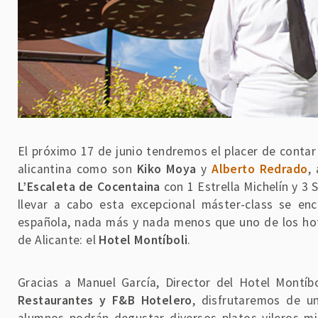
El próximo 17 de junio tendremos el placer de conta
alicantina como son
Kiko Moya
y
Alberto Redrado
,
L’Escaleta de Cocentaina
con 1 Estrella Michelín y 3 
llevar a cabo esta excepcional máster-class se en
española, nada más y nada menos que uno de los hot
de Alicante: el
Hotel Montíboli
.
Gracias a Manuel García, Director del Hotel Montíb
Restaurantes y F&B Hotelero
, disfrutaremos de u