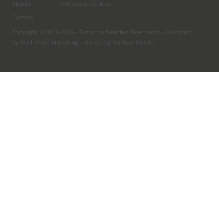
Ebooks
Política de Cookies
Eventos
Copyright © 2008-2020 - Todos los Derechos Reservados - Gastrouni
By
Mad Media Marketing
- Marketing For Real People