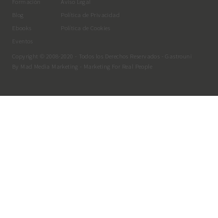
Formación
Aviso Legal
Blog
Política de Privacidad
Ebooks
Política de Cookies
Eventos
Copyright © 2008-2020 - Todos los Derechos Reservados - Gastrouni
By
Mad Media Marketing
- Marketing For Real People