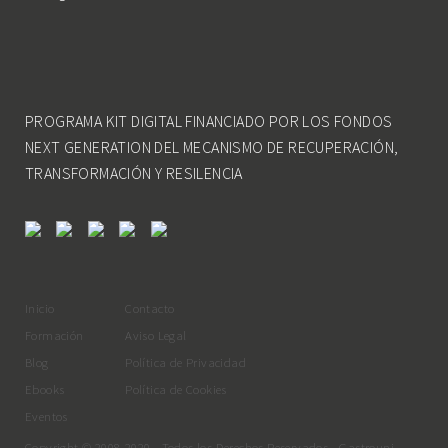
PROGRAMA KIT DIGITAL FINANCIADO POR LOS FONDOS
NEXT GENERATION DEL MECANISMO DE RECUPERACIÓN,
TRANSFORMACIÓN Y RESILENCIA
Inicio
Contacto
Formación
Aviso Legal
Blog
Política de Privacidad
Ebooks
Política de Cookies
Eventos
Copyright © 2008-2020 - Todos los Derechos Reservados - Gastrouni