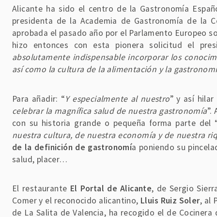
Alicante ha sido el centro de la Gastronomía Españ
presidenta de la Academia de Gastronomía de la Com
aprobada el pasado año por el Parlamento Europeo sob
hizo entonces con esta pionera solicitud el pr
absolutamente indispensable incorporar los conocimie
así como la cultura de la alimentación y la gastronomí
Para añadir: “
Y especialmente al nuestro
” y así hilar
celebrar la magnífica salud de nuestra gastronomía
”.
con su historia grande o pequeña forma parte del 
nuestra cultura, de nuestra economía y de nuestra ri
de la definición de gastronomí
a poniendo su pincelad
salud, placer…
El restaurante
El Portal de Alicante
, de Sergio Sier
Comer y el reconocido alicantino,
Lluis Ruiz Soler
, al
de La Salita de Valencia, ha recogido el de Cocinera