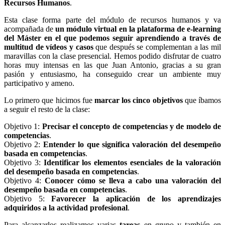
Recursos Humanos
.
Esta clase forma parte del módulo de recursos humanos y va
acompañada de
un módulo virtual en la plataforma de e-learning
del Máster en el que podemos seguir aprendiendo a través de
multitud de vídeos y casos
que después se complementan a las mil
maravillas con la clase presencial. Hemos podido disfrutar de cuatro
horas muy intensas en las que Juan Antonio, gracias a su gran
pasión y entusiasmo, ha conseguido crear un ambiente muy
participativo y ameno.
Lo primero que hicimos fue
marcar los cinco objetivos
que íbamos
a seguir el resto de la clase:
Objetivo 1:
Precisar el concepto de competencias y de modelo de
competencias
.
Objetivo 2:
Entender lo que significa valoración del desempeño
basada en competencias
.
Objetivo 3:
Identificar los elementos esenciales de la valoración
del desempeño basada en competencias
.
Objetivo 4:
Conocer cómo se lleva a cabo una valoración del
desempeño basada en competencias
.
Objetivo 5:
Favorecer la aplicación de los aprendizajes
adquiridos a la actividad profesional
.
Para alcanzarlos realizamos varias
tareas
en grupo y también en