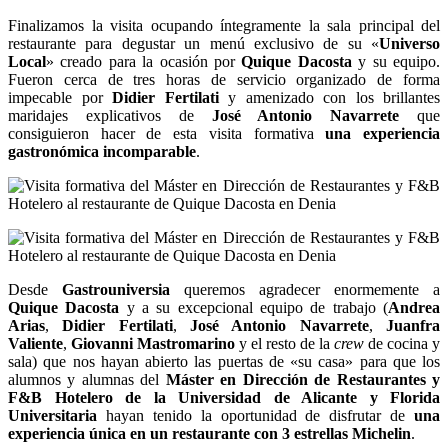
Finalizamos la visita ocupando íntegramente la sala principal del
restaurante para degustar un menú exclusivo de su «
Universo
Local
» creado para la ocasión por
Quique Dacosta
y su equipo.
Fueron cerca de tres horas de servicio organizado de forma
impecable por
Didier Fertilati
y amenizado con los brillantes
maridajes explicativos de
José Antonio Navarrete
que
consiguieron hacer de esta visita formativa
una experiencia
gastronómica incomparable
.
Desde
Gastrouniversia
queremos agradecer enormemente a
Quique Dacosta
y a su excepcional equipo de trabajo (
Andrea
Arias
,
Didier Fertilati
,
José Antonio Navarrete
,
Juanfra
Valiente
,
Giovanni Mastromarino
y el resto de la
crew
de cocina y
sala) que nos hayan abierto las puertas de «su casa» para que los
alumnos y alumnas del
Máster en Dirección de Restaurantes y
F&B Hotelero de la Universidad de Alicante y Florida
Universitaria
hayan tenido la oportunidad de disfrutar de
una
experiencia única en un restaurante con 3 estrellas Michelin
.