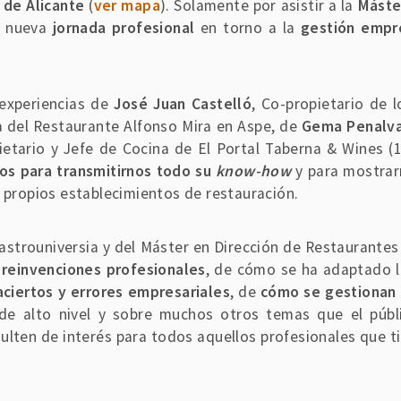
 de Alicante
(
ver mapa
). Solamente por asistir a la
Máster
a nueva
jornada profesional
en torno a la
gestión empre
 experiencias de
José Juan Castelló
, Co-propietario de l
la del Restaurante Alfonso Mira en Aspe, de
Gema Penalv
ietario y Jefe de Cocina de El Portal Taberna & Wines (
os para transmitirnos todo su
know-how
y para mostra
s propios establecimientos de restauración.
Gastrouniversia y del Máster en Dirección de Restaurantes
e
reinvenciones profesionales
, de cómo se ha adaptado 
aciertos y errores empresariales
, de
cómo se gestionan 
de alto nivel y sobre muchos otros temas que el públi
sulten de interés para todos aquellos profesionales que 