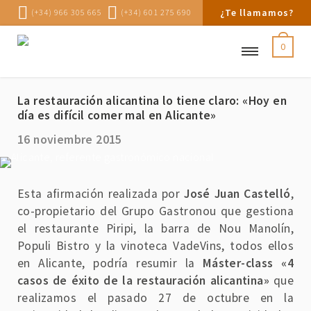
¿Te llamamos?
(+34) 966 305 665
(+34) 601 275 690
0
La restauración alicantina lo tiene claro: «Hoy en
día es difícil comer mal en Alicante»
16 noviembre 2015
Esta afirmación realizada por
José Juan Castelló
,
co-propietario del Grupo Gastronou que gestiona
el restaurante Piripi, la barra de Nou Manolín,
Populi Bistro y la vinoteca VadeVins, todos ellos
en Alicante, podría resumir la
Máster-class «4
casos de éxito de la restauración alicantina»
que
realizamos el pasado 27 de octubre en la