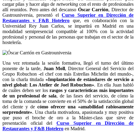
cargar pilas y hacer algo de
networking
con el resto de profesionales
allí reunidos. Pero antes del descanso
Óscar Carrión
, Director de
Gastrouniversia, presentó el
Curso Superior en Dirección de
Restaurantes y F&B Hotelero
que, en colaboración con la
Universidad Rey Juan Carlos, se impartirá en Madrid en una
modalidad semipresencial compatible al 100% con la actividad
profesional y personal de las personas que trabajan en el sector de la
hostelería.
Una vez retomada la sesión formativa, llegó el turno del último
ponente de la tarde,
Juan Moll
, Director General del Servicio del
Grupo Robuchon -el chef con más Estrellas Michelin del mundo-,
con la charla titulada
«Implantación de estándares de servicio a
nivel global: Los Atelier de Joel Robuchon»
. En ella Juan habló
de cuáles deben ser los
rasgos y características más importantes
de un profesional de sala
, de las fases del servicio, de cómo la
toma de la comanda se convierte en el 50% de la satisfacción global
del cliente y de
cómo ofrecer una «amabilidad rabiosamente
sorprendente»
. Una charla motivadora, apasionada y muy positiva
que puso el broche de oro a la Máster-class que sirve de
presentación oficial del
Curso Superior en Dirección de
Restaurantes y F&B Hotelero
en Madrid.