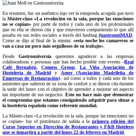
En resumen, fue un auténtico lujo ver la estupenda acogida que tuvo
la
Máster-class «La revolución en la sala, porque las emociones
no se copian»
por parte de todos y cada uno de los profesionales
que en ella se dieron cita y que estuvieron compartiendo lo que allí
pasaba en sus redes sociales a través del hashtag
#gastrouniMAD
.
Como se dijo al final de la misma:
«esta noche los camareros se
van a casa un poco más orgullosos de su trabajo»
.
Desde
Gastrouniversia
queremos agradecer a las empresas
colaboradoras y personas que han hecho posible este evento –
Real
Café Bernabéu
,
Comess Group
,
La Viña Asociación de
Hostelería de Madrid
y
Amer (Asociación Madrileña de
Empresas de Restauración)
– así como a todos y cada uno de los
asistentes que salieron de su zona de confort y se dieron cita durante
la tarde del lunes con el objetivo de aprender a mejorar un aspecto
tan importante de sus negocios.
Esto no hace más que demostrar
el compromiso que estamos consiguiendo adquirir para situar a
la hostelería española como referente mundial.
La Máster-class «La revolución en la sala, porque las emociones no
se copian» fue el pistoletazo de salida a la
primera edición del
Curso Superior en Dirección de Restaurantes y F&B Hotelero
que se impartirá a partir del lunes 22 de febrero en Madrid
.