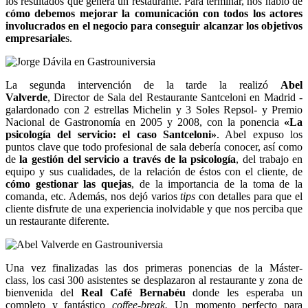
los resultados que genera un restaurante. Para terminar, nos habló de
cómo debemos mejorar la comunicación con todos los actores
involucrados en el negocio para conseguir alcanzar los objetivos
empresariale
s.
La segunda intervención de la tarde la realizó
Abel
Valverde
, Director de Sala del Restaurante Santceloni en Madrid -
galardonado con 2 estrellas Michelin y 3 Soles Repsol- y Premio
Nacional de Gastronomía en 2005 y 2008, con la ponencia
«La
psicología del servicio: el caso Santceloni»
. Abel expuso los
puntos clave que todo profesional de sala debería conocer, así como
de
la gestión del servicio a través de la psicología
, del trabajo en
equipo y sus cualidades, de la relación de éstos con el cliente, de
cómo gestionar las quejas
, de la importancia de la toma de la
comanda, etc. Además, nos dejó varios
tips
con detalles para que el
cliente disfrute de una experiencia inolvidable y que nos perciba que
un restaurante diferente.
Una vez finalizadas las dos primeras ponencias de la Máster-
class, los casi 300 asistentes se desplazaron al restaurante y zona de
bienvenida del
Real Café Bernabéu
donde les esperaba un
completo y fantástico
coffee-break.
Un momento perfecto para