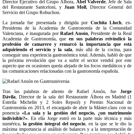
Director Ejecutivo del Grupo Álbora,
Abel Valverde
, Jefe de Sala
del Restaurante Santceloni, y
Juan Moll
, Director General del
Servicio del Grupo Robuchon.
La jornada fue presentada y dirigida por
Cuchita Lluch
, ex-
Presidenta de la Academia de Gastronomía de la Comunidad
Valenciana, e inaugurada por
Rafael Ansón
, Presidente de la Real
Academia de Gastronomía, que
en sus palabras reivindicó la
profesión de camarero y remarcó la importancia que está
adquiriendo el servicio y la sala
, más allá de la cocina, para
conseguir una experiencia gastronómica total. Además, habló de que
la próxima revolución que va a sufrir el sector vendrá por este
aspecto que en ocasiones queda alejado de los focos mediáticos y de
las comunicaciones relacionadas con la gastronomía española.
Tras las palabras de aliento de Rafael Ansón, fue
Jorge
Dávila
, Director de la sala del Restaurante Álbora en Madrid (1
Estrella Michelin y 2 Soles Repsol) y Premio Nacional de
Gastronomía en 2013, el encargado de abrir la Máster-class con su
ponencia
«La sala y la gestión del negocio, ¿un matrimonio
indivisible?»
. En ella Jorge entró en la parte más técnica y más
numérica,
la gestión integral del negocio
, en la que se le dio la
máxima importancia al análisis de balances y a la interpretación de