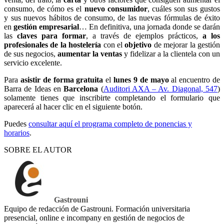
consumo, de cómo es el
nuevo consumidor
, cuáles son sus gustos
y sus nuevos hábitos de consumo, de las nuevas fórmulas de éxito
en
gestión empresarial
… En definitiva, una jornada donde se darán
las
claves para formar
, a través de ejemplos prácticos,
a los
profesionales de la hostelería
con el
objetivo
de mejorar la gestión
de sus negocios,
aumentar la ventas
y fidelizar a la clientela con un
servicio excelente.
Para
asistir de forma gratuita
el
lunes 9 de mayo
al encuentro de
Barra de Ideas en
Barcelona
(
Auditori AXA – Av. Diagonal, 547
)
solamente tienes que inscribirte completando el formulario que
aparecerá al hacer clic en el siguiente botón.
Puedes
consultar aquí el programa completo de ponencias y
horarios
.
SOBRE EL AUTOR
Gastrouni
Equipo de redacción de Gastrouni. Formación universitaria
presencial, online e incompany en gestión de negocios de