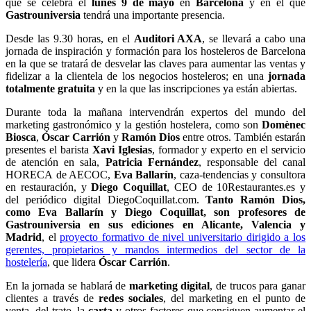
que se celebra el
lunes 9 de mayo
en
Barcelona
y en el que
Gastrouniversia
tendrá una importante presencia.
Desde las 9.30 horas, en el
Auditori AXA
, se llevará a cabo una
jornada de inspiración y formación para los hosteleros de Barcelona
en la que se tratará de desvelar las claves para aumentar las ventas y
fidelizar a la clientela de los negocios hosteleros; en una
jornada
totalmente gratuita
y en la que las inscripciones ya están abiertas.
Durante toda la mañana intervendrán expertos del mundo del
marketing gastronómico y la gestión hostelera, como son
Domènec
Biosca
,
Óscar Carrión
y
Ramón Dios
entre otros. También estarán
presentes el barista
Xavi Iglesias
, formador y experto en el servicio
de atención en sala,
Patricia Fernández
, responsable del canal
HORECA de AECOC,
Eva Ballarín
, caza-tendencias y consultora
en restauración, y
Diego Coquillat
, CEO de 10Restaurantes.es y
del periódico digital DiegoCoquillat.com.
Tanto Ramón Dios,
como Eva Ballarín y Diego Coquillat, son profesores de
Gastrouniversia en sus ediciones en Alicante, Valencia y
Madrid
, el
proyecto formativo de nivel universitario dirigido a los
gerentes, propietarios y mandos intermedios del sector de la
hostelería
, que lidera
Óscar Carrión
.
En la jornada se hablará de
marketing digital
, de trucos para ganar
clientes a través de
redes sociales
, del marketing en el punto de
venta, del trato, la
carta
y otros factores que consiguen aumentar el