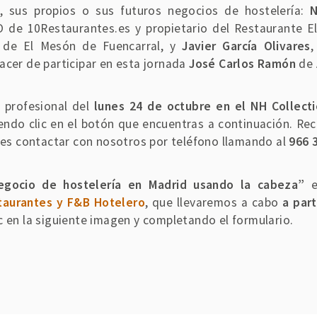
s, sus propios o sus futuros negocios de hostelería:
N
O de 10Restaurantes.es y propietario del Restaurante 
o de El Mesón de Fuencarral, y
Javier García Olivares
,
acer de participar en esta jornada
José Carlos Ramón
de 
 profesional del
lunes 24 de octubre en el NH Collecti
ciendo clic en el botón que encuentras a continuación. R
des contactar con nosotros por teléfono llamando al
966 
negocio de hostelería en Madrid usando la cabeza”
e
taurantes y F&B Hotelero
, que llevaremos a cabo
a par
c en la siguiente imagen y completando el formulario.