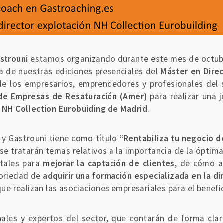
strouni
estamos organizando durante este mes de octubre
na de nuestras ediciones presenciales del
Máster en Dire
de los empresarios, emprendedores y profesionales del s
 de Empresas de Resaturación (Amer)
para realizar una 
l NH Collection Eurobuiding de Madrid
.
 y Gastrouni tiene como título
“Rentabiliza tu negocio d
a se tratarán temas relativos a la importancia de la óptim
itales para
mejorar la captación de clientes
, de cómo a
toriedad de
adquirir una formación especializada en la d
que realizan las asociaciones empresariales para el benefi
ales y expertos del sector, que contarán de forma clara