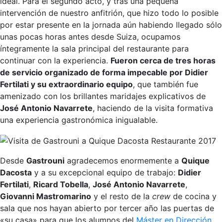
ideal. Para el segundo acto, y tras una pequeña
intervención de nuestro anfitrión, que hizo todo lo posible
por estar presente en la jornada aún habiendo llegado sólo
unas pocas horas antes desde Suiza, ocupamos
íntegramente la sala principal del restaurante para
continuar con la experiencia.
Fueron cerca de tres horas
de servicio organizado de forma impecable por Didier
Fertilati y su extraordinario equipo
, que también fue
amenizado con los brillantes maridajes explicativos de
José Antonio Navarrete
, haciendo de la visita formativa
una experiencia gastronómica inigualable.
Desde
Gastrouni
agradecemos enormemente a
Quique
Dacosta
y a su excepcional equipo de trabajo:
Didier
Fertilati
,
Ricard Tobella
,
José Antonio Navarrete
,
Giovanni Mastromarino
y el resto de la
crew
de cocina y
sala que nos hayan abierto por tercer año las puertas de
«su casa» para que los alumnos del
Máster en Dirección