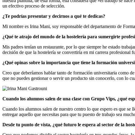
nuestra plantilla, de ésta forma, ella considera que «el trabajo se hac
un efectivo proceso de selección.
¿Te podrías presentar y decirnos a qué te dedicas?
Mi nombre es Irina Mani, soy responsable del departamento de Formac
¿Qué te atrajo del mundo de la hostelería para sumergirte profes
Mis padres tenían un restaurante, por lo que siempre he estado traba
decisión de que la hostelería se convertiría en mi carrera profesional
¿Qué opinas sobre la importancia que tiene la formación universita
Creo que deberíamos hablar tanto de formación universitaria como de 
que no puedes gestionar o servir un producto sin conocerlo, con lo c
Cuando los alumnos salen de una clase con Grupo Vips, ¿qué esper
Cuando los alumnos salen de nuestro centro lo que espero es que se 
entregar aquello que necesitas para que tu puesto de trabajo sea mucho
Desde tu punto de vista, ¿qué futuro le espera al sector de la hos
Creo que podemos dividir el sector hostelería en tres grandes áreas, la