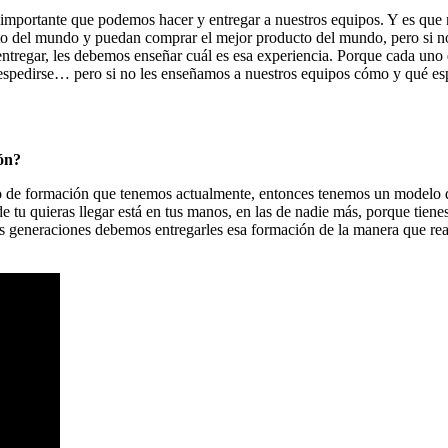
s importante que podemos hacer y entregar a nuestros equipos. Y es qu
to del mundo y puedan comprar el mejor producto del mundo, pero si n
 entregar, les debemos enseñar cuál es esa experiencia. Porque cada uno
espedirse… pero si no les enseñamos a nuestros equipos cómo y qué es
ión?
o de formación que tenemos actualmente, entonces tenemos un modelo qu
nde tu quieras llegar está en tus manos, en las de nadie más, porque tie
vas generaciones debemos entregarles esa formación de la manera que re