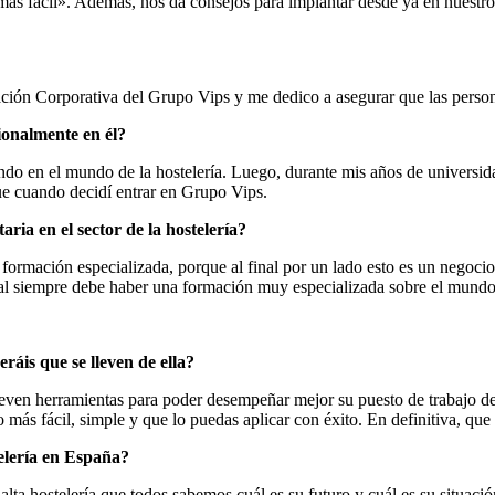
e más fácil». Además, nos da consejos para implantar desde ya en nuestro 
ión Corporativa del Grupo Vips y me dedico a asegurar que las persona
ionalmente en él?
jando en el mundo de la hostelería. Luego, durante mis años de univers
 fue cuando decidí entrar en Grupo Vips.
ria en el sector de la hostelería?
formación especializada, porque al final por un lado esto es un negocio
ual siempre debe haber una formación muy especializada sobre el mundo 
áis que se lleven de ella?
lleven herramientas para poder desempeñar mejor su puesto de trabajo 
 más fácil, simple y que lo puedas aplicar con éxito. En definitiva, que
telería en España?
 alta hostelería que todos sabemos cuál es su futuro y cuál es su situac