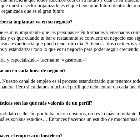
e nuestro sector organizado es el que tiene gran futuro dentro del mund
 organizada que es el gran futuro.
ebería implantar ya en su negocio?
que es muy importante que las personas estén formadas y enseñadas como 
ocios y es que cuando tu bar o restaurante se convierte en negocio eso si
sma experiencia que pueda tener otro día. Si tienes a dos cocineros y c
os y estandarizar todo lo que es tu negocio para poder seguir creciendo.
taria y especializada» username=»gastrouni»]
tación en cada línea de negocio?
. Nuestro canal de empleo es el proceso estandarizado que tenemos todo
manera. Pero sí cuidamos mucho el perfil que debe entrar en cada una d
ticas son las que más valoráis de un perfil?
ndidato es ilusión por trabajar con nosotros, eso es lo más importante
o, cuáles son sus estudios… Entonces hacemos un estudio de muchísimas ca
hacer el empresario hostelero?