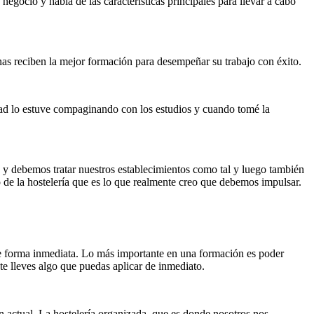
negocio y habla de las características principales para llevar a cabo
s reciben la mejor formación para desempeñar su trabajo con éxito.
idad lo estuve compaginando con los estudios y cuando tomé la
 y debemos tratar nuestros establecimientos como tal y luego también
de la hostelería que es lo que realmente creo que debemos impulsar.
de forma inmediata. Lo más importante en una formación es poder
 te lleves algo que puedas aplicar de inmediato.
ión actual. La hostelería organizada, que es donde nosotros nos