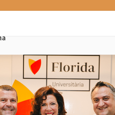
imer Premio Gastrouni 2017 por su c
na