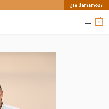
¿Te llamamos?
0
ontribución a la promoción