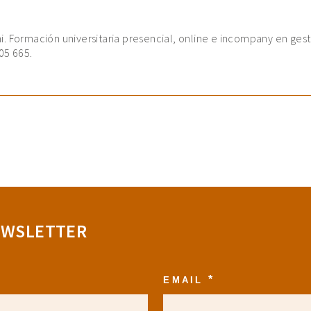
. Formación universitaria presencial, online e incompany en gest
05 665.
EWSLETTER
*
EMAIL