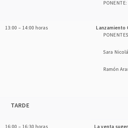
PONENTE: C
13:00 – 14:00 horas
Lanzamiento 
PONENTES: 
Sara Nicol
Ramón Ara
TARDE
16:00 – 16:30 horas
La venta suger