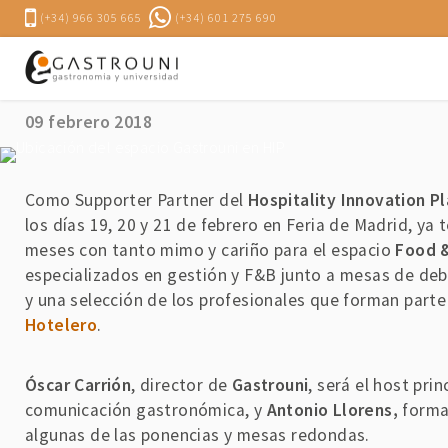
(+34) 966 305 665
(+34) 601 275 690
Programa completo de actividades del Food & Resta
09 febrero 2018
Como Supporter Partner del
Hospitality Innovation P
los días 19, 20 y 21 de febrero en Feria de Madrid, y
meses con tanto mimo y cariño para el espacio
Food &
especializados en gestión y F&B junto a mesas de deba
y una selección de los profesionales que forman parte
Hotelero
.
Óscar Carrión
, director de
Gastrouni
, será el host pri
comunicación gastronómica, y
Antonio Llorens,
forma
algunas de las ponencias y mesas redondas.