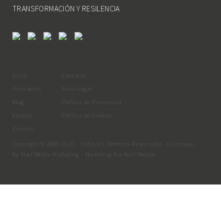
TRANSFORMACIÓN Y RESILENCIA
Inicio
Contacto
Formación
Aviso Legal
Blog
Política de Privacidad
Ebooks
Política de Cookies
Eventos
Copyright © 2008-2020 - Todos los Derechos Reservados - Gastrouni
By
Mad Media Marketing
- Marketing For Real People