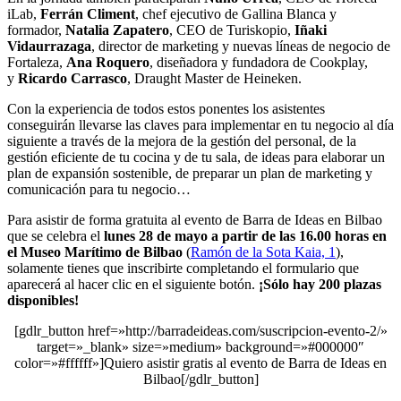
iLab,
Ferrán Climent
, chef ejecutivo de Gallina Blanca y
formador,
Natalia Zapatero
, CEO de Turiskopio,
Iñaki
Vidaurrazaga
, director de marketing y nuevas líneas de negocio de
Fortaleza,
Ana Roquero
, diseñadora y fundadora de Cookplay,
y
Ricardo Carrasco
, Draught Master de Heineken.
Con la experiencia de todos estos ponentes los asistentes
conseguirán llevarse las claves para implementar en tu negocio al día
siguiente a través de la mejora de la gestión del personal, de la
gestión eficiente de tu cocina y de tu sala, de ideas para elaborar un
plan de expansión sostenible, de preparar un plan de marketing y
comunicación para tu negocio…
Para asistir de forma gratuita al evento de Barra de Ideas en Bilbao
que se celebra el
lunes 28 de mayo a partir de las 16.00 horas en
el
Museo Marítimo de Bilbao
(
Ramón de la Sota Kaia, 1
),
solamente tienes que inscribirte completando el formulario que
aparecerá al hacer clic en el siguiente botón.
¡Sólo hay 200 plazas
disponibles!
[gdlr_button href=»http://barradeideas.com/suscripcion-evento-2/»
target=»_blank» size=»medium» background=»#000000″
color=»#ffffff»]Quiero asistir gratis al evento de Barra de Ideas en
Bilbao[/gdlr_button]