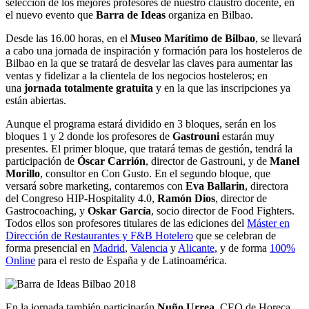
selección de los mejores profesores de nuestro claustro docente, en
el nuevo evento que
Barra de Ideas
organiza en Bilbao.
Desde las 16.00 horas, en el
Museo Marítimo de Bilbao
, se llevará
a cabo una jornada de inspiración y formación para los hosteleros de
Bilbao en la que se tratará de desvelar las claves para aumentar las
ventas y fidelizar a la clientela de los negocios hosteleros; en
una
jornada totalmente gratuita
y en la que las inscripciones ya
están abiertas.
Aunque el programa estará dividido en 3 bloques, serán en los
bloques 1 y 2 donde los profesores de
Gastrouni
estarán muy
presentes. El primer bloque, que tratará temas de gestión, tendrá la
participación de
Óscar Carrión
, director de Gastrouni, y de
Manel
Morillo
, consultor en Con Gusto. En el segundo bloque, que
versará sobre marketing, contaremos con
Eva Ballarin
, directora
del Congreso HIP-Hospitality 4.0,
Ramón Dios
, director de
Gastrocoaching, y
Oskar García
, socio director de Food Fighters.
Todos ellos son profesores titulares de las ediciones del
Máster en
Dirección de Restaurantes y F&B Hotelero
que se celebran de
forma presencial en
Madrid
,
Valencia
y
Alicante
, y de forma
100%
Online
para el resto de España y de Latinoamérica.
En la jornada también participarán
Nuño Urrea
, CEO de Horeca