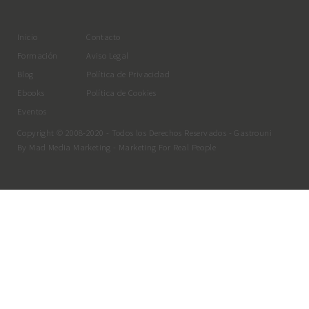
Inicio
Contacto
Formación
Aviso Legal
Blog
Política de Privacidad
Ebooks
Política de Cookies
Eventos
Copyright © 2008-2020 - Todos los Derechos Reservados - Gastrouni
By
Mad Media Marketing
- Marketing For Real People