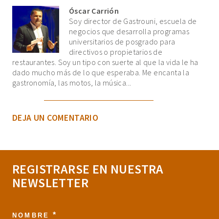
Óscar Carrión
Soy director de Gastrouni, escuela de
negocios que desarrolla programas
universitarios de posgrado para
directivos o propietarios de
restaurantes. Soy un tipo con suerte al que la vida le ha
dado mucho más de lo que esperaba. Me encanta la
gastronomía, las motos, la música...
DEJA UN COMENTARIO
REGISTRARSE EN NUESTRA
NEWSLETTER
*
NOMBRE