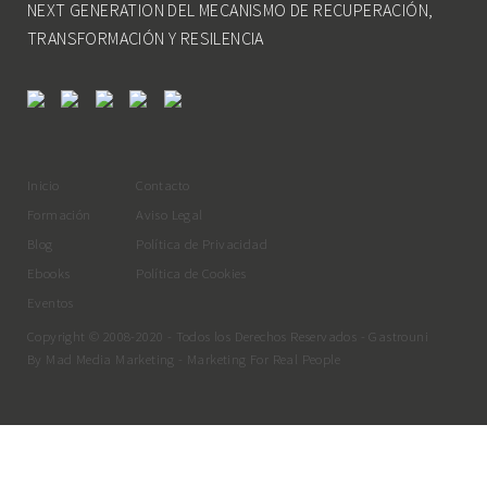
NEXT GENERATION DEL MECANISMO DE RECUPERACIÓN,
TRANSFORMACIÓN Y RESILENCIA
Inicio
Contacto
Formación
Aviso Legal
Blog
Política de Privacidad
Ebooks
Política de Cookies
Eventos
Copyright © 2008-2020 - Todos los Derechos Reservados - Gastrouni
By
Mad Media Marketing
- Marketing For Real People