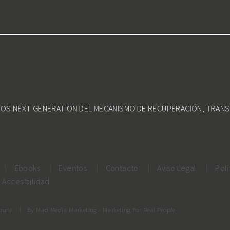
DOS NEXT GENERATION DEL MECANISMO DE RECUPERACIÓN, TRANS
Ebooks
Eventos
Contacto
Aviso Legal
Polí
Accesibilidad
rouni
By
Mad Media Marketing
- Marketing For Real People