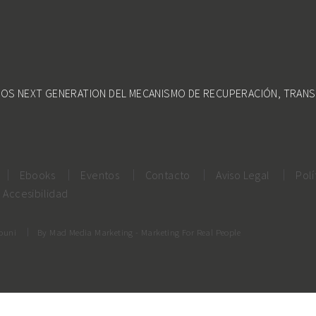
DOS NEXT GENERATION DEL MECANISMO DE RECUPERACIÓN, TRANS
Ebooks
Eventos
Contacto
Aviso Legal
Polí
Accesibilidad
rouni
By
Mad Media Marketing
- Marketing For Real People