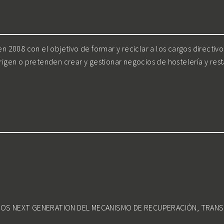
 2008 con el objetivo de formar y reciclar a los cargos directiv
irigen o pretenden crear y gestionar negocios de hostelería y res
DOS NEXT GENERATION DEL MECANISMO DE RECUPERACIÓN, TRANS