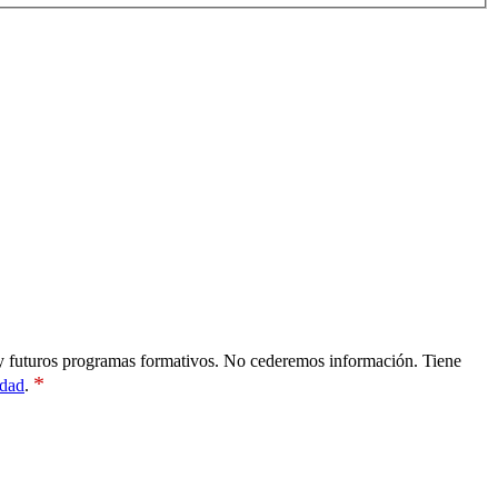
es y futuros programas formativos. No cederemos información. Tiene
*
idad
.