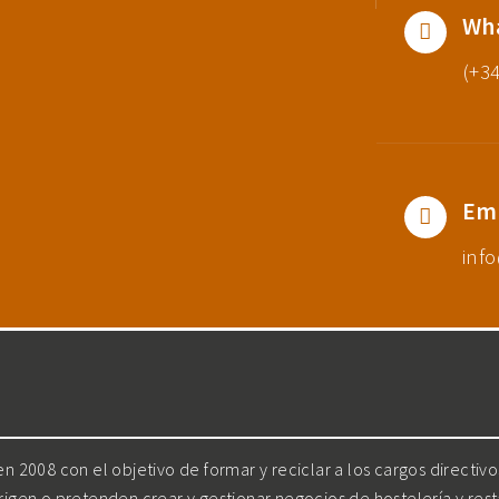
Wh
(+34
Em
inf
 2008 con el objetivo de formar y reciclar a los cargos directiv
irigen o pretenden crear y gestionar negocios de hostelería y res