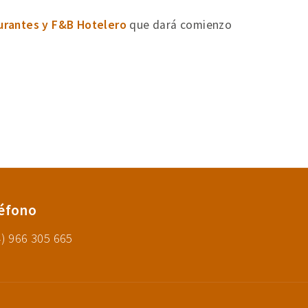
urantes y F&B Hotelero
que dará comienzo
éfono
) 966 305 665