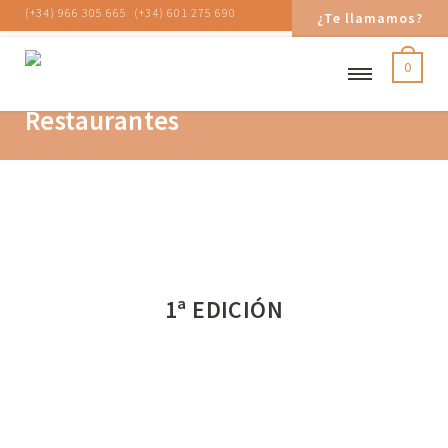
(+34) 966 305 665
(+34) 601 275 690
¿Te llamamos?
0
Experto en Dirección de
Restaurantes
1ª EDICIÓN