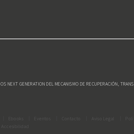
DOS NEXT GENERATION DEL MECANISMO DE RECUPERACIÓN, TRANS
Ebooks
Eventos
Contacto
Aviso Legal
Polí
Accesibilidad