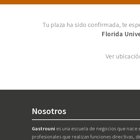
Tu plaza ha sido confirmada, te es
Florida Univ
Ver ubicaci
Nosotros
Gastrouni
es una escuela de negocios que nace en
profesionales que realizan funciones directivas, d