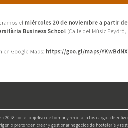
peramos el
miércoles 20 de noviembre a partir de 
ersitària Business School
(Calle del Músic Peydró, 
ón en Google Maps:
https://goo.gl/maps/YKwBdN
 2008 con el objetivo de formar y reciclar a los cargos directiv
irigen o pretenden crear y gestionar negocios de hostelería y res