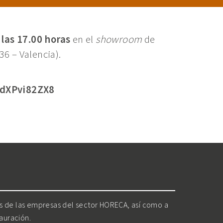
las 17.00 horas
en el
showroom
de
36 – Valencia).
XdXPvi82ZX8
os de las empresas del sector HORECA, así como a
tauración.