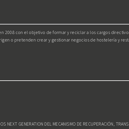
 2008 con el objetivo de formar y reciclar a los cargos directiv
irigen o pretenden crear y gestionar negocios de hostelería y res
DOS NEXT GENERATION DEL MECANISMO DE RECUPERACIÓN, TRANS