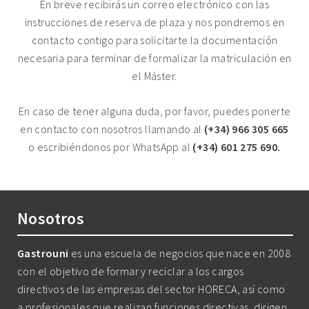
En breve recibirás un correo electrónico con las
instrucciones de reserva de plaza y nos pondremos en
contacto contigo para solicitarte la documentación
necesaria para terminar de formalizar la matriculación en
el Máster.
En caso de tener alguna duda, por favor, puedes ponerte
en contacto con nosotros llamando al
(+34) 966 305 665
o escribiéndonos por WhatsApp al
(+34) 601 275 690.
Nosotros
Gastrouni
es una escuela de negocios que nace en 2008
con el objetivo de formar y reciclar a los cargos
directivos de las empresas del sector HORECA, así como
a profesionales que realizan funciones directivas, dirigen