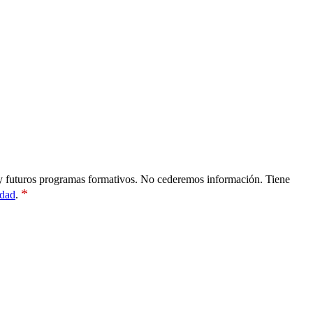
es y futuros programas formativos. No cederemos información. Tiene
*
idad
.