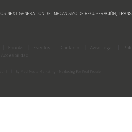
DOS NEXT GENERATION DEL MECANISMO DE RECUPERACIÓN, TRANS
Ebooks
Eventos
Contacto
Aviso Legal
Polí
Accesibilidad
rouni
By
Mad Media Marketing
- Marketing For Real People