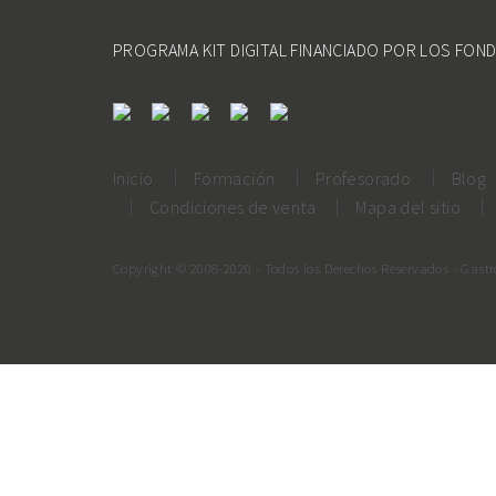
PROGRAMA KIT DIGITAL FINANCIADO POR LOS FON
Inicio
Formación
Profesorado
Blog
Condiciones de venta
Mapa del sitio
Copyright © 2008-2020 - Todos los Derechos Reservados - Gast