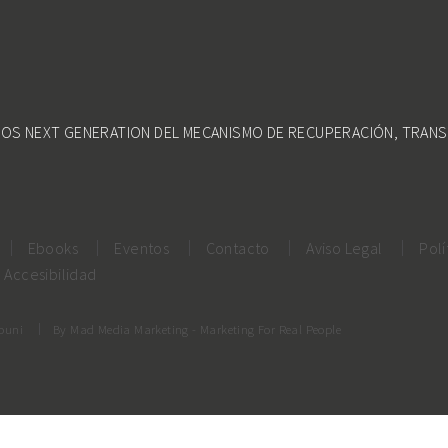
DOS NEXT GENERATION DEL MECANISMO DE RECUPERACIÓN, TRANS
Ebooks
Eventos
Contacto
Aviso Legal
Polí
Accesibilidad
rouni
By
Mad Media Marketing
- Marketing For Real People