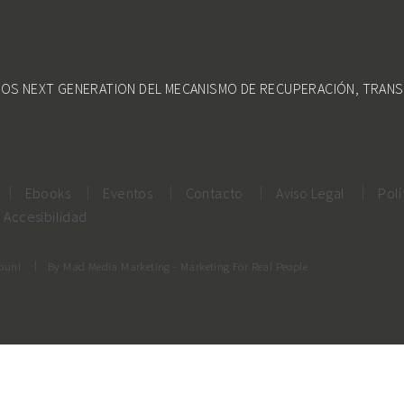
DOS NEXT GENERATION DEL MECANISMO DE RECUPERACIÓN, TRANS
Ebooks
Eventos
Contacto
Aviso Legal
Polí
Accesibilidad
rouni
By
Mad Media Marketing
- Marketing For Real People