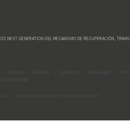
DOS NEXT GENERATION DEL MECANISMO DE RECUPERACIÓN, TRANS
Ebooks
Eventos
Contacto
Aviso Legal
Polí
Accesibilidad
rouni
By
Mad Media Marketing
- Marketing For Real People