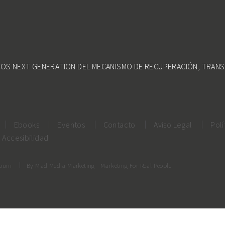
DOS NEXT GENERATION DEL MECANISMO DE RECUPERACIÓN, TRANS
Ebooks
Eventos
Contacto
Aviso Legal
Polí
Accesibilidad
rouni
By
Mad Media Marketing
- Marketing For Real People