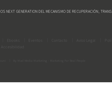
DOS NEXT GENERATION DEL MECANISMO DE RECUPERACIÓN, TRANS
Ebooks
Eventos
Contacto
Aviso Legal
Polí
Accesibilidad
rouni
By
Mad Media Marketing
- Marketing For Real People