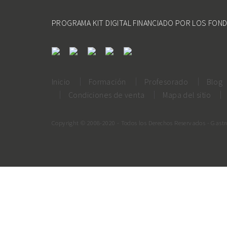
PROGRAMA KIT DIGITAL FINANCIADO POR LOS FON
Inicio
Formación
Profesorado
Blog
Condiciones de venta
Mapa del sitio
Copyright © 2008-2020 - Todos los Derechos Reservados - Gast