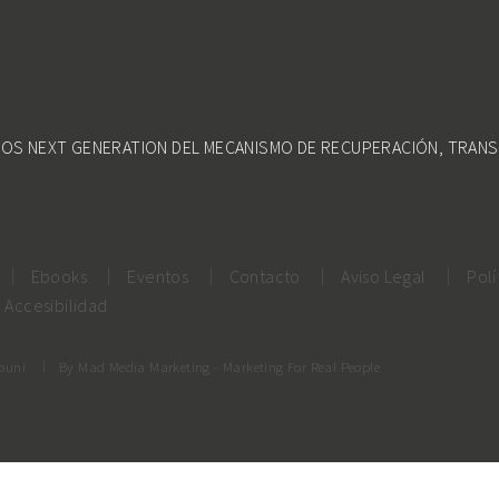
DOS NEXT GENERATION DEL MECANISMO DE RECUPERACIÓN, TRANS
Ebooks
Eventos
Contacto
Aviso Legal
Polí
Accesibilidad
rouni
By
Mad Media Marketing
- Marketing For Real People