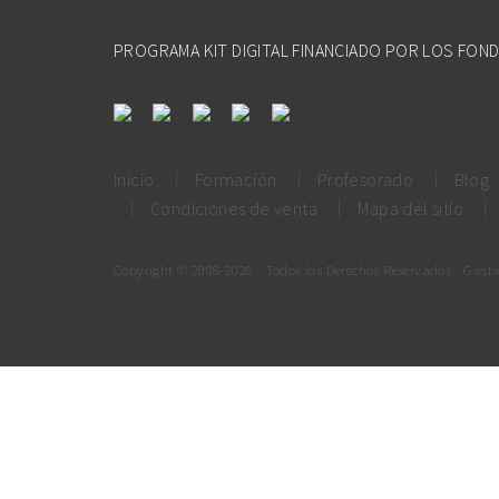
PROGRAMA KIT DIGITAL FINANCIADO POR LOS FON
Inicio
Formación
Profesorado
Blog
Condiciones de venta
Mapa del sitio
Copyright © 2008-2020 - Todos los Derechos Reservados - Gast