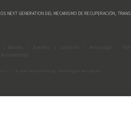
DOS NEXT GENERATION DEL MECANISMO DE RECUPERACIÓN, TRANS
Ebooks
Eventos
Contacto
Aviso Legal
Polí
Accesibilidad
rouni
By
Mad Media Marketing
- Marketing For Real People