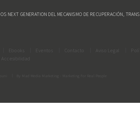
DOS NEXT GENERATION DEL MECANISMO DE RECUPERACIÓN, TRANS
Ebooks
Eventos
Contacto
Aviso Legal
Polí
Accesibilidad
rouni
By
Mad Media Marketing
- Marketing For Real People