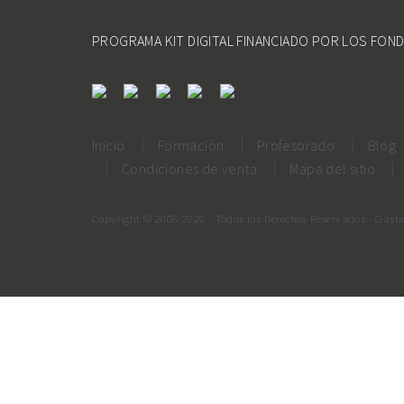
PROGRAMA KIT DIGITAL FINANCIADO POR LOS FON
Inicio
Formación
Profesorado
Blog
Condiciones de venta
Mapa del sitio
Copyright © 2008-2020 - Todos los Derechos Reservados - Gast