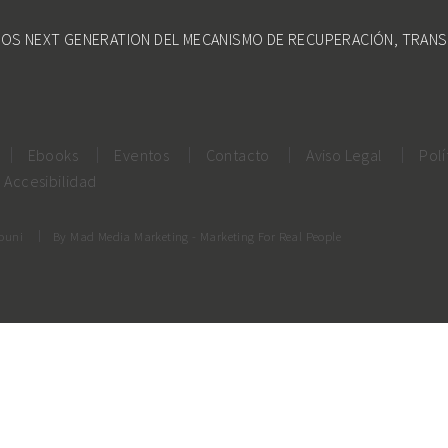
DOS NEXT GENERATION DEL MECANISMO DE RECUPERACIÓN, TRANS
Ebooks
Eventos
Contacto
Aviso Legal
Polí
Accesibilidad
rouni
By
Mad Media Marketing
- Marketing For Real People