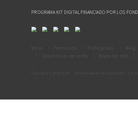
PROGRAMA KIT DIGITAL FINANCIADO POR LOS FON
Inicio
Formación
Profesorado
Blog
Condiciones de venta
Mapa del sitio
Copyright © 2008-2020 - Todos los Derechos Reservados - Gast