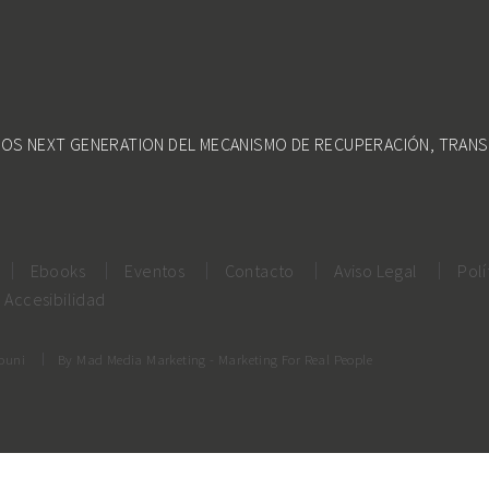
DOS NEXT GENERATION DEL MECANISMO DE RECUPERACIÓN, TRANS
Ebooks
Eventos
Contacto
Aviso Legal
Polí
Accesibilidad
rouni
By
Mad Media Marketing
- Marketing For Real People