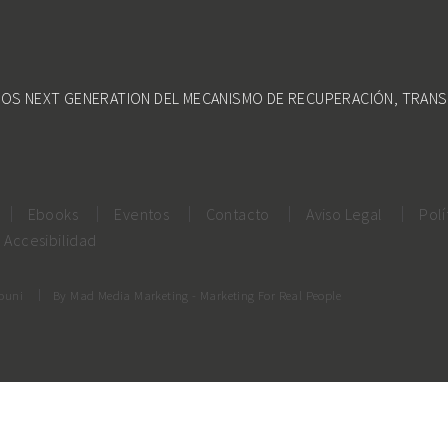
DOS NEXT GENERATION DEL MECANISMO DE RECUPERACIÓN, TRANS
Ebooks
Eventos
Contacto
Aviso Legal
Polí
Accesibilidad
rouni
By
Mad Media Marketing
- Marketing For Real People