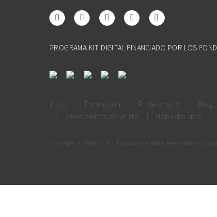
PROGRAMA KIT DIGITAL FINANCIADO POR LOS FON
Inicio
Formación
Profesorado
Blog
Condiciones de venta
Mapa del sitio
Copyright © 2008-2020 - Todos los Derechos Reservados - Gast