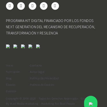
PROGRAMA KIT DIGITAL FINANCIADO POR LOS FONDOS
NEXT GENERATION DEL MECANISMO DE RECUPERACIÓN,
TRANSFORMACIÓN Y RESILENCIA
Inicio
Contacto
Formación
Aviso Legal
Blog
Política de Privacidad
Ebooks
Política de Cookies
Eventos
Copyright © 2008-2020 - Todos los Derechos Reservados - Gastrouni
By
Mad Media Marketing
- Marketing For Real People