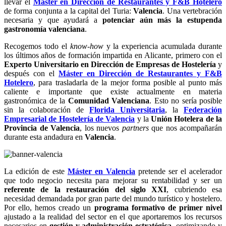
llevar el
Máster en Dirección de Restaurantes y F&B Hotelero
de forma conjunta a la capital del Turia:
Valencia
. Una vertebración
necesaria y que ayudará a
potenciar aún más la estupenda
gastronomía valenciana
.
Recogemos todo el
know-how
y la experiencia acumulada durante
los últimos años de formación impartida en Alicante, primero con el
Experto Universitario en Dirección de Empresas de Hostelería
y
después con el
Máster en Dirección de Restaurantes y F&B
Hotelero
, para trasladarla de la mejor forma posible al punto más
caliente e importante que existe actualmente en materia
gastronómica de la
Comunidad Valenciana
. Esto no sería posible
sin la colaboración de
Florida Universitaria
, la
Federación
Empresarial de Hostelería de Valencia
y la
Unión Hotelera de la
Provincia de Valencia
, los nuevos
partners
que nos acompañarán
durante esta andadura en
Valencia
.
La edición de este
Máster en Valencia
pretende ser el acelerador
que todo negocio necesita para mejorar su rentabilidad y ser un
referente de la restauración del siglo XXI
, cubriendo esa
necesidad demandada por gran parte del mundo turístico y hostelero.
Por ello, hemos creado un
programa formativo de primer nivel
ajustado a la realidad del sector en el que aportaremos los recursos
necesarios en
gestión y administración estratégica
, optimizando y