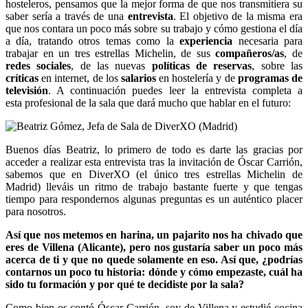
hosteleros, pensamos que la mejor forma de que nos transmitiera su
saber sería a través de una
entrevista
. El objetivo de la misma era
que nos contara un poco más sobre su trabajo y cómo gestiona el día
a día, tratando otros temas como la
experiencia
necesaria para
trabajar en un tres estrellas Michelin, de sus
compañeros/as
, de
redes sociales
, de las nuevas
políticas de reservas
, sobre las
críticas
en internet, de los
salarios
en hostelería y de
programas de
televisión
. A continuación puedes leer la entrevista completa a
esta profesional de la sala que dará mucho que hablar en el futuro:
Buenos días Beatriz, lo primero de todo es darte las gracias por
acceder a realizar esta entrevista tras la invitación de Óscar Carrión,
sabemos que en DiverXO (el único tres estrellas Michelin de
Madrid) lleváis un ritmo de trabajo bastante fuerte y que tengas
tiempo para respondernos algunas preguntas es un auténtico placer
para nosotros.
Así que nos metemos en harina, un pajarito nos ha chivado que
eres de Villena (Alicante), pero nos gustaría saber un poco más
acerca de ti y que no quede solamente en eso. Así que, ¿podrías
contarnos un poco tu historia: dónde y cómo empezaste, cuál ha
sido tu formación y por qué te decidiste por la sala?
Como bien os contó Óscar Carrión, soy de Villena y estudié cocina