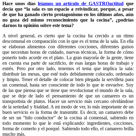
Hace unos días
leíamos un artículo de GASTROactitud
que
decía que “la sala es un espacio a reivindicar, porque, a pesar
de que ha ganado cierto protagonismo en los últimos años, aún
no goza del mismo reconocimiento que la cocina”, ¿podrías
darnos tu opinión sobre este tema?
A nivel general, es cierto que la cocina ha crecido a un ritmo
descomunal en comparación con lo que es el tema de la sala. En ella
se elaboran alimentos con diferentes cocciones, diferentes guisos
que necesitan horas de cuidado, nuevas técnicas, la forma de cómo
ponerlo todo acorde en el plato. La gran mayoría de la gente, tiene
en cuenta esa parte de sacrificio, de esas largas horas de trabajo y
estrés. Pero por otro lado, tenemos el tema que implica la sala:
distribuir las mesas, que esté todo debidamente colocado, ordenado
y limpio. Tener el detalle de colocar bien plegada la servilleta para
un comensal, hasta ser consciente de todo lo que te envuelve. Soy
de las que piensa que se tiene que revolucionar el mundo de la sala,
que se deje de lado el pensamiento de que un camarero es un
transportista de platos. Hacer un servicio más cercano olvidándose
de la seriedad y frialdad. A mi modo de ver, lo más importante de un
buen servicio es la forma de transmitir. Es decir, un camarero debe
de ser un “hilo conductor” de la cocina al comensal, sabiendo en
todo momento lo que le está explicando: ingredientes, cocciones,
forma de comerlo y el porqué. Sabiendo todo ello, el camarero brilla
mucho más.