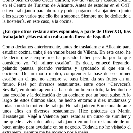
en el Centro de Turismo de Alicante. Antes de estudiar en el CdT,
estuve trabajando para ahorrar y poder pagarme el alojamiento junto
a los gastos varios que ello iba a suponer. Siempre me he dedicado a
la hostelería, en este caso, a la cocina.
¿En qué otros restaurantes españoles, a parte de DiverXO, has
trabajado? ¿Has estado trabajando fuera de España?
Como decíamos anteriormente, antes de trasladarme a Alicante para
estudiar cocina, trabajé en varios bares de Villena. En este caso, he
de decir que siempre me ha gustado haber pasado por lo que
considero yo, “el primer escalón”. Es decir, empecé fregando,
pelando patatas, picando verduras y ayudando al que era el
cocinero. De un modo u otro, comprender la base de ese primer
escalón en el que no siempre se pasa bien, da sus frutos en un
futuro. Pasé por diversos restaurantes, entre otros “Cervecería
Sevilla”, en donde aprendí la base de un buen sofrito, la lentitud de
una cocción y la dedicación de un cocinero por un buen guiso. A lo
largo de estos últimos años, he hecho entorno a diez mudanzas y
todas han sido motivo de trabajo. He trabajado en Barcelona durante
unos años en diversos restaurantes. Hice prácticas en Martín
Berasategui. Viajé a Valencia para estudiar un curso de sumiller y
me quedé a vivir dos años, trabajando en un bar restaurante de un
buen amigo para ayudarle en su negocio. Todavía no he visitado el
extranjero, siempre me he movido por España.