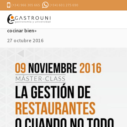
(+34) 966 305 665
(+34) 601 275 690
El 9 de noviembre en Valencia: Máster-class «La ges
cocinar bien»
27 octubre 2016