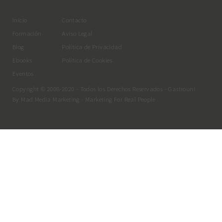
Inicio
Contacto
Formación
Aviso Legal
Blog
Política de Privacidad
Ebooks
Política de Cookies
Eventos
Copyright © 2008-2020 - Todos los Derechos Reservados - Gastrouni
By
Mad Media Marketing
- Marketing For Real People