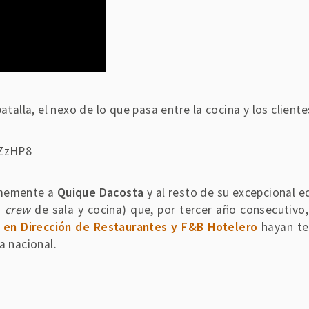
batalla, el nexo de lo que pasa entre la cocina y los clie
aZzHP8
memente a
Quique Dacosta
y al resto de su excepcional e
a
crew
de sala y cocina) que, por tercer año consecutivo,
 en Dirección de Restaurantes y F&B Hotelero
hayan ten
a nacional.