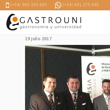
(+34) 966 305 665
(+34) 601 275 690
Quique Dacosta Restaurante,
19 julio 2017