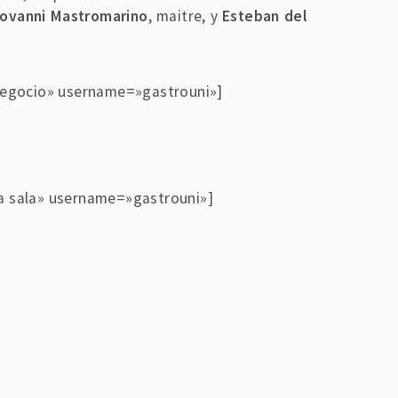
iovanni Mastromarino
, maitre,
y
Esteban del
 negocio» username=»gastrouni»]
 la sala» username=»gastrouni»]