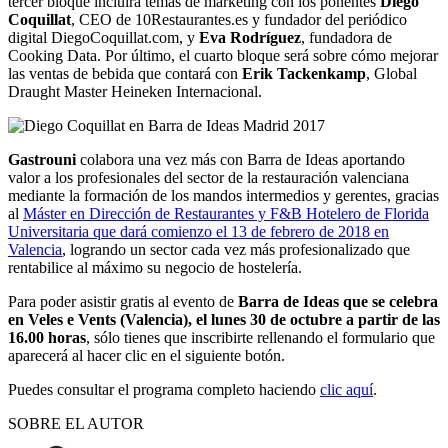
tercer bloque incluirá temas de marketing con los ponentes
Diego
Coquillat
, CEO de 10Restaurantes.es y fundador del periódico
digital DiegoCoquillat.com, y
Eva Rodríguez
, fundadora de
Cooking Data. Por último, el cuarto bloque será sobre cómo mejorar
las ventas de bebida que contará con
Erik Tackenkamp
,
Global
Draught Master Heineken Internacional.
Gastrouni
colabora una vez más con Barra de Ideas aportando
valor a los profesionales del sector de la restauración valenciana
mediante la formación de los mandos intermedios y gerentes, gracias
al
Máster en Dirección de Restaurantes y F&B Hotelero de Florida
Universitaria que dará comienzo el 13 de febrero de 2018 en
Valencia
, logrando un sector cada vez más profesionalizado que
rentabilice al máximo su negocio de hostelería.
Para poder asistir gratis al evento de
Barra de Ideas que se celebra
en Veles e Vents (Valencia), el lunes 30 de octubre a partir de las
16.00 horas
, sólo tienes que inscribirte rellenando el formulario que
aparecerá al hacer clic en el siguiente botón.
Puedes consultar el programa completo haciendo
clic aquí
.
SOBRE EL AUTOR