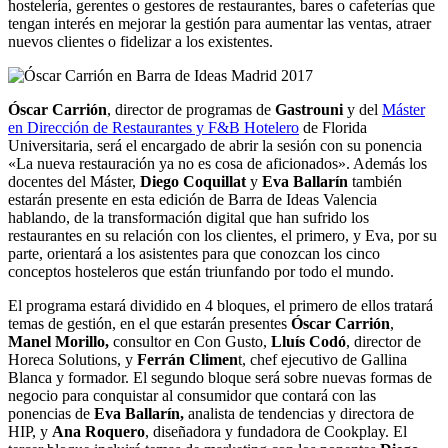
hostelería, gerentes o gestores de restaurantes, bares o cafeterías que
tengan interés en mejorar la gestión para aumentar las ventas, atraer
nuevos clientes o fidelizar a los existentes.
Óscar Carrión
, director de programas de
Gastrouni
y del
Máster
en Dirección de Restaurantes y F&B Hotelero
de Florida
Universitaria, será el encargado de abrir la sesión con su ponencia
«La nueva restauración ya no es cosa de aficionados». Además los
docentes del Máster,
Diego Coquillat
y
Eva Ballarín
también
estarán presente en esta edición de Barra de Ideas Valencia
hablando, de la transformación digital que han sufrido los
restaurantes en su relación con los clientes, el primero, y Eva, por su
parte, orientará a los asistentes para que conozcan los cinco
conceptos hosteleros que están triunfando por todo el mundo.
El programa estará dividido en 4 bloques, el primero de ellos tratará
temas de gestión, en el que estarán presentes
Óscar Carrión
,
Manel Morillo,
consultor en Con Gusto,
Lluís Codó
, director de
Horeca Solutions, y
Ferrán Climen
t, chef ejecutivo de Gallina
Blanca y formador. El segundo bloque será sobre nuevas formas de
negocio para conquistar al consumidor que contará con las
ponencias de
Eva Ballarín,
analista de tendencias y directora de
HIP, y
Ana Roquero
, diseñadora y fundadora de Cookplay. El